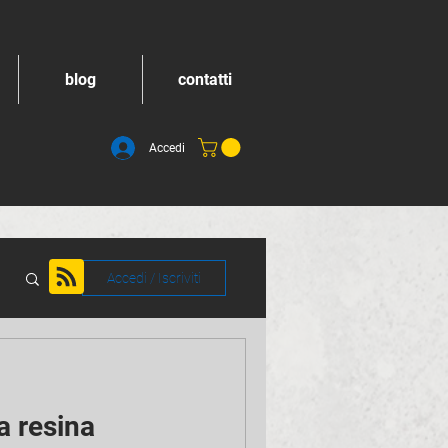
blog
contatti
Accedi
Accedi / Iscriviti
a resina