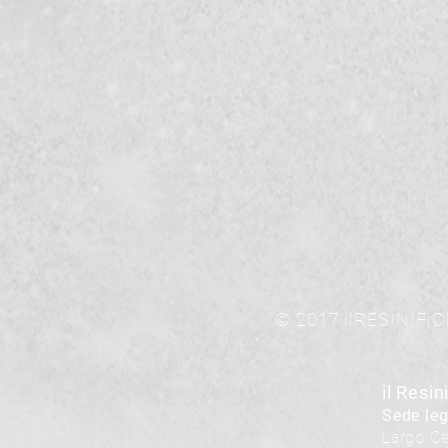
© 2017 ilRESINIFICI
il Resini
Sede leg
Largo Ce