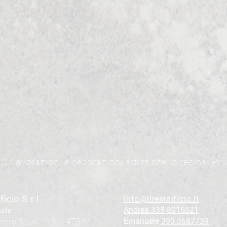
O Lavorazioni e decorazioni artistiche in resina.
Pri
ficio S.r.l.
info@ilresinificio.it
Andrea 338 8015521
ale
Emanuele
393 3687739
ntro Studi , 19 / 47833