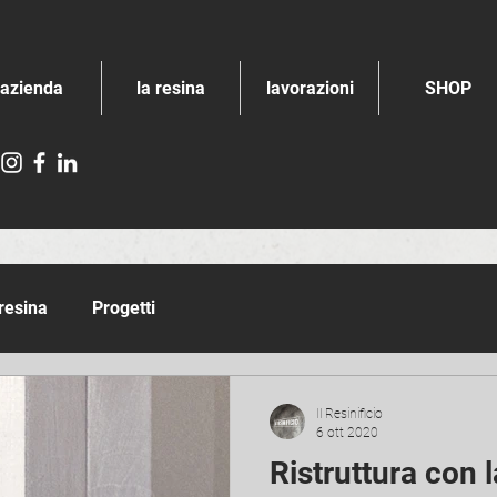
azienda
la resina
lavorazioni
SHOP
 resina
Progetti
Il Resinificio
6 ott 2020
Ristruttura con l