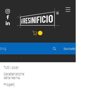
Iscriviti
blog
Tutti i post
Tutti i post
Caratteristiche
della resina
Progetti