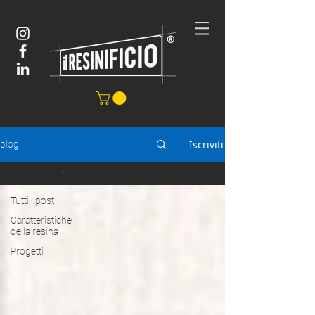
Iscriviti
blog
Tutti i post
Tutti i post
Caratteristiche
della resina
Progetti