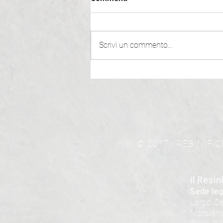
Scrivi un commento...
Ristruttura con la resina
© 2017 ilRESINIFICI
il Resini
Sede leg
Largo Ce
Morciano