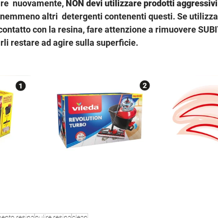
ire  nuovamente, 
NON devi utilizzare prodotti aggressiv
 nemmeno altri  detergenti contenenti questi. Se utilizza
contatto con la resina, fare attenzione a rimuovere SUBIT
li restare ad agire sulla superficie.
ento resina
pulire resina
clean