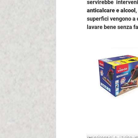
servirebbe  interven
anticalcare e alcool
,
superfici vengono a 
lavare bene senza far
resina
consigli pulizia
pavim