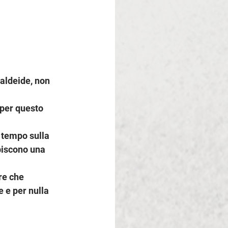
maldeide, non 
 per questo 
 tempo sulla 
biscono una 
re che 
 e per nulla 