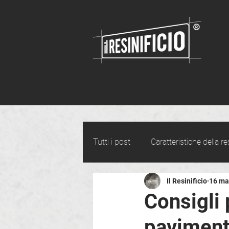
Tutti i post
Caratteristiche della re
Il Resinificio
16 ma
Consigli 
pavimenti