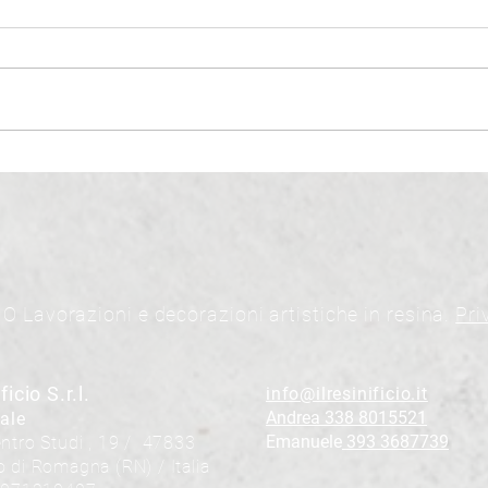
O Lavorazioni e decorazioni artistiche in resina.
Pri
ficio S.r.l.
info@ilresinificio.it
Andrea 338 8015521
ale
Emanuele
393 3687739
ntro Studi , 19 / 47833
 di Romagna (RN) / Italia