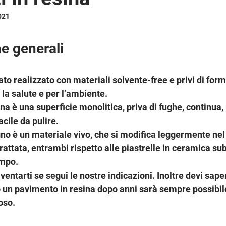
021
he generali
ato realizzato con materiali solvente-free e privi di for
 la salute e per l’ambiente.
a è una superficie monolitica, priva di fughe, continua,
cile da pulire. 
gno è un materiale vivo, che si modifica leggermente nel
rattata, entrambi rispetto alle piastrelle in ceramica su
mpo. 
entarti se segui le nostre indicazioni. Inoltre devi sape
o un pavimento in resina dopo anni sarà sempre possibile
oso.