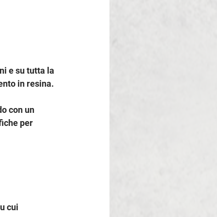
i e su tutta la 
nto in resina.
do con un 
fiche per 
u cui 