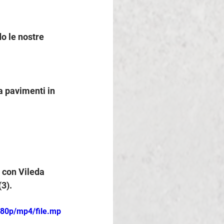
o le nostre 
a pavimenti in 
a con Vileda 
3).
080p/mp4/file.mp