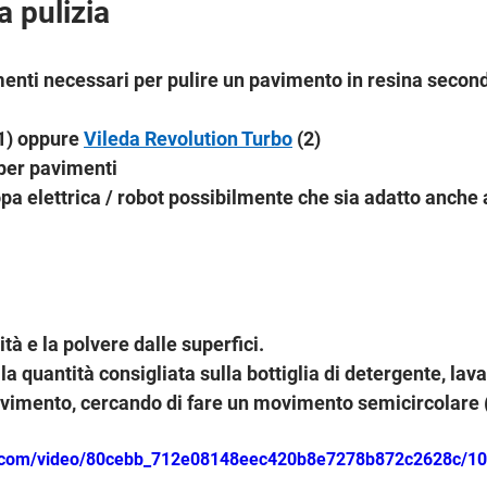
a pulizia
menti necessari per pulire un pavimento in resina second
(1) oppure 
Vileda Revolution Turbo
 (2) 
 per pavimenti
opa elettrica / robot possibilmente che sia adatto anche 
ità e la polvere dalle superfici.
la quantità consigliata sulla bottiglia di detergente, lav
pavimento, cercando di fare un movimento semicircolare (
tic.com/video/80cebb_712e08148eec420b8e7278b872c2628c/1