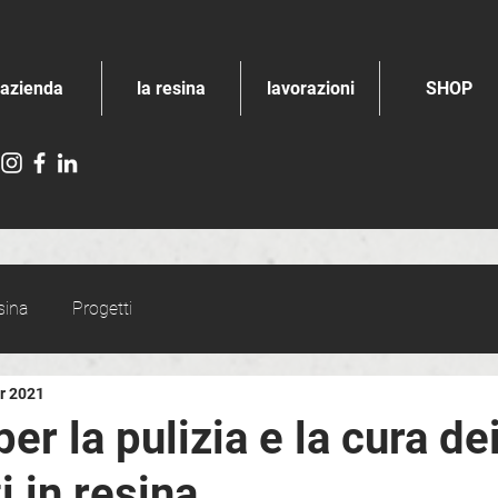
azienda
la resina
lavorazioni
SHOP
sina
Progetti
r 2021
per la pulizia e la cura de
 in resina