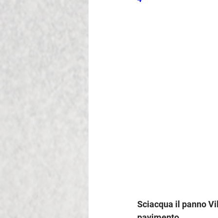
Sciacqua il panno Vil
pavimento.